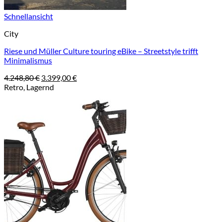
Schnellansicht
City
Riese und Müller Culture touring eBike – Streetstyle trifft
Minimalismus
Ursprünglicher
Aktueller
4.248,80
€
3.399,00
€
Preis
Preis
Retro, Lagernd
war:
ist:
4.248,80 €
3.399,00 €.