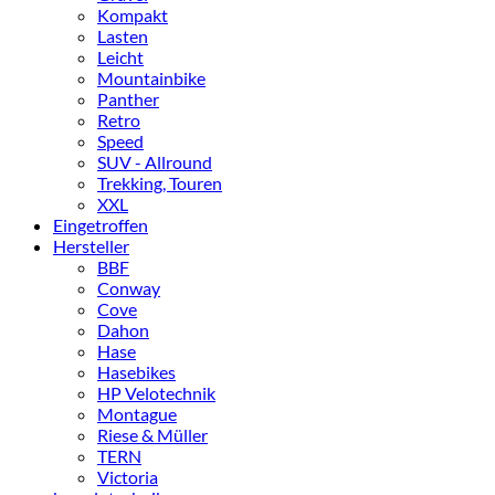
Kompakt
Lasten
Leicht
Mountainbike
Panther
Retro
Speed
SUV - Allround
Trekking, Touren
XXL
Eingetroffen
Hersteller
BBF
Conway
Cove
Dahon
Hase
Hasebikes
HP Velotechnik
Montague
Riese & Müller
TERN
Victoria