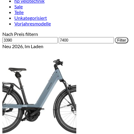
hp velotechnik
Sale
Teile
Unkategorisiert
Vorjahresmodelle
Nach Preis filtern
Min.
Max.
Filter
Preis
Preis
Neu 2026, Im Laden