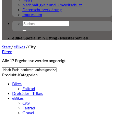
Nachhaltigkeit und Umweltschutz
Datenschutzerklärung
Impressum
Suchen
nach:
eBike Spezialist in Utting - Meisterbetrieb
Start
/
eBikes
/
City
Filter
Nach
Alle 17 Ergebnisse werden angezeigt
Aktualität
sortiert
Produkt-Kategorien
Bikes
Faltrad
Dreiräder - Trikes
eBikes
City
Faltrad
Gravel