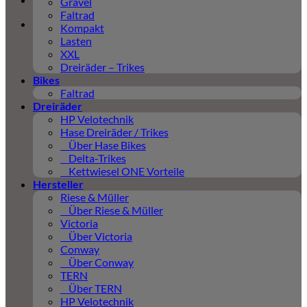
Gravel
Faltrad
Kompakt
Lasten
XXL
Dreiräder – Trikes
Bikes
Faltrad
Dreiräder
HP Velotechnik
Hase Dreiräder / Trikes
Über Hase Bikes
Delta-Trikes
Kettwiesel ONE Vorteile
Hersteller
Riese & Müller
Über Riese & Müller
Victoria
Über Victoria
Conway
Über Conway
TERN
Über TERN
HP Velotechnik