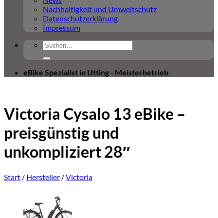
Nachhaltigkeit und Umweltschutz
Datenschutzerklärung
Impressum
Suchen
nach:
eBike Spezialist in Utting - Meisterbetrieb
Victoria Cysalo 13 eBike –
preisgünstig und
unkompliziert 28″
Start
/
Hersteller
/
Victoria