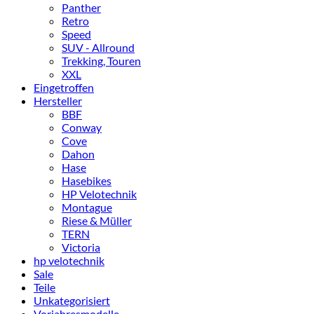
Panther
Retro
Speed
SUV - Allround
Trekking, Touren
XXL
Eingetroffen
Hersteller
BBF
Conway
Cove
Dahon
Hase
Hasebikes
HP Velotechnik
Montague
Riese & Müller
TERN
Victoria
hp velotechnik
Sale
Teile
Unkategorisiert
Vorjahresmodelle