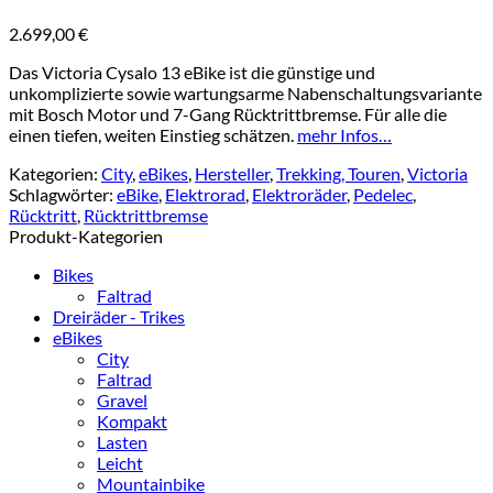
2.699,00
€
Das Victoria Cysalo 13 eBike ist die günstige und
unkomplizierte sowie wartungsarme Nabenschaltungsvariante
mit Bosch Motor und 7-Gang Rücktrittbremse. Für alle die
einen tiefen, weiten Einstieg schätzen.
mehr Infos…
Kategorien:
City
,
eBikes
,
Hersteller
,
Trekking, Touren
,
Victoria
Schlagwörter:
eBike
,
Elektrorad
,
Elektroräder
,
Pedelec
,
Rücktritt
,
Rücktrittbremse
Produkt-Kategorien
Bikes
Faltrad
Dreiräder - Trikes
eBikes
City
Faltrad
Gravel
Kompakt
Lasten
Leicht
Mountainbike