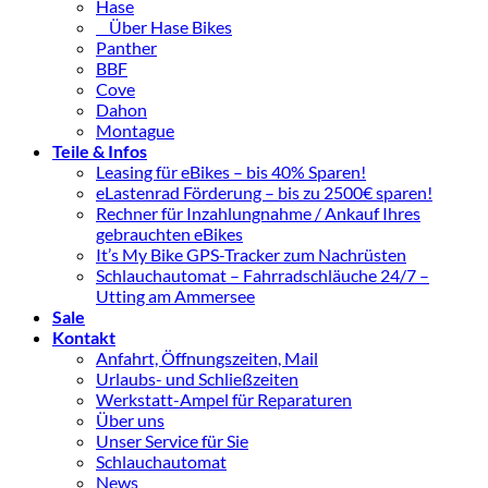
Hase
Über Hase Bikes
Panther
BBF
Cove
Dahon
Montague
Teile & Infos
Leasing für eBikes – bis 40% Sparen!
eLastenrad Förderung – bis zu 2500€ sparen!
Rechner für Inzahlungnahme / Ankauf Ihres
gebrauchten eBikes
It’s My Bike GPS-Tracker zum Nachrüsten
Schlauchautomat – Fahrradschläuche 24/7 –
Utting am Ammersee
Sale
Kontakt
Anfahrt, Öffnungszeiten, Mail
Urlaubs- und Schließzeiten
Werkstatt-Ampel für Reparaturen
Über uns
Unser Service für Sie
Schlauchautomat
News