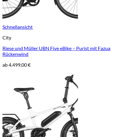
Schnellansicht
City
Riese und Müller UBN Five eBike – Purist mit Fazua
Rückenwind
ab
4.499,00
€