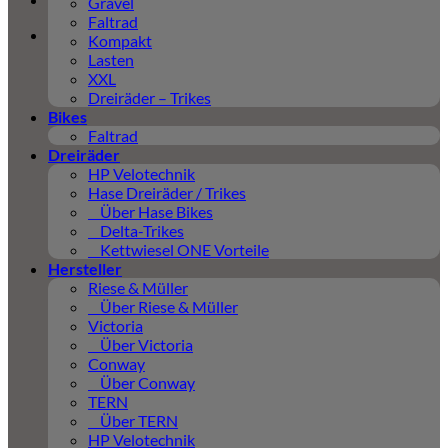
Gravel
Faltrad
Kompakt
Lasten
XXL
Dreiräder – Trikes
Bikes
Faltrad
Dreiräder
HP Velotechnik
Hase Dreiräder / Trikes
Über Hase Bikes
Delta-Trikes
Kettwiesel ONE Vorteile
Hersteller
Riese & Müller
Über Riese & Müller
Victoria
Über Victoria
Conway
Über Conway
TERN
Über TERN
HP Velotechnik