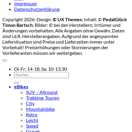
Impressum
Datenschutzerklärung
Copyright 2026: Design:
© UX Themes
; Inhalt: ©
PedalGlück
Timon Bartsch
; Bilder: © bei den Herstellern; Irrtümer und
Änderungen vorbehalten. Alle Angaben ohne Gewähr, Daten
sind i.d.R. Herstellerangaben. Aufgrund der angespannten
Liefersituation sind Preise und Lieferzeiten immer unter
Vorbehalt! Preiserhöhungen oder Stornierungen der
Vorlieferanten müssen wir weitergeben.
Di-Fr: 14-18, Sa: 10-13:30
Suchen
nach:
eBikes
SUV – Allround
Trekking, Touren
City
Mountainbike
Retro
Leicht
Speed
Gravel