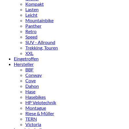
Kompakt
Lasten
Leicht
Mountainbike
Panther
Retro
Speed
SUV - Allround
Trekking, Touren
XXL
Eingetroffen
Hersteller
BBF
Conway
Cove
Dahon
Hase
Hasebikes
HP Velotechnik
Montague
Riese & Müller
TERN
Victoria