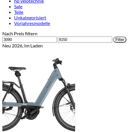
hp velotechnik
Sale
Teile
Unkategorisiert
Vorjahresmodelle
Nach Preis filtern
Min.
Max.
Filter
Preis
Preis
Neu 2026, Im Laden