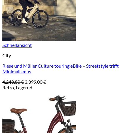
Schnellansicht
City
Riese und Müller Culture touring eBike – Streetstyle trifft
Minimalismus
Ursprünglicher
Aktueller
4.248,80
€
3.399,00
€
Preis
Preis
Retro, Lagernd
war:
ist:
4.248,80 €
3.399,00 €.