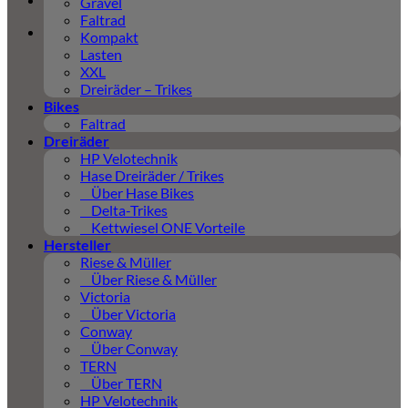
Gravel
Faltrad
Kompakt
Lasten
XXL
Dreiräder – Trikes
Bikes
Faltrad
Dreiräder
HP Velotechnik
Hase Dreiräder / Trikes
Über Hase Bikes
Delta-Trikes
Kettwiesel ONE Vorteile
Hersteller
Riese & Müller
Über Riese & Müller
Victoria
Über Victoria
Conway
Über Conway
TERN
Über TERN
HP Velotechnik