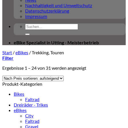
Nachhaltigkeit und Umweltschutz
Datenschutzerklärung
Impressum
Suchen
nach:
eBike Spezialist in Utting - Meisterbetrieb
Start
/
eBikes
/
Trekking, Touren
Filter
Nach
Ergebnisse 1 – 24 von 31 werden angezeigt
Aktualität
sortiert
Produkt-Kategorien
Bikes
Faltrad
Dreiräder - Trikes
eBikes
City
Faltrad
Gravel