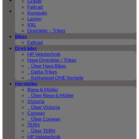
Gravel
Faltrad
Kompakt
Lasten
XXL
Dreiräder – Trikes
Bikes
Faltrad
Dreiräder
HP Velotechnik
Hase Dreiräder / Trikes
Über Hase Bikes
Delta-Trikes
Kettwiesel ONE Vorteile
Hersteller
Riese & Müller
Über Riese & Müller
Victoria
Über Victoria
Conway
Über Conway
TERN
Über TERN
HP Velotechnik