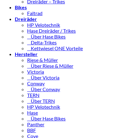
Dreiräder – Trikes
Bikes
Faltrad
Dreiräder
HP Velotechnik
Hase Dreiräder / Trikes
Über Hase Bikes
Delta-Trikes
Kettwiesel ONE Vorteile
Hersteller
Riese & Müller
Über Riese & Müller
Victoria
Über Victoria
Conway
Über Conway
TERN
Über TERN
HP Velotechnik
Hase
Über Hase Bikes
Panther
BBF
Cove