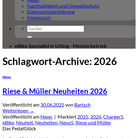
Nachhaltigkeit und Umweltschutz
Datenschutzerklärung
Impressum
Suchen
nach:
eBike Spezialist in Utting - Meisterbetrieb
Schlagwort-Archive:
2026
News
Riese & Müller Neuheiten 2026
Veröffentlicht am
30.06.2025
von
Bartsch
Weiterlesen
→
Veröffentlicht am
News
|
Markiert
2025
,
2026
,
Charger5
,
eBike
,
Neuheit
,
Neuheiten
,
Nevo5
,
Riese und Müller
Das PedalGlück