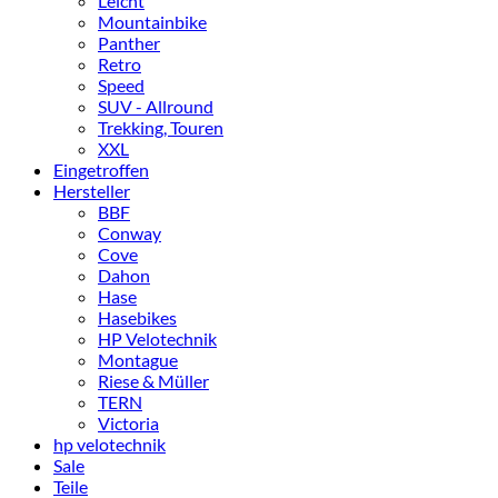
Leicht
Mountainbike
Panther
Retro
Speed
SUV - Allround
Trekking, Touren
XXL
Eingetroffen
Hersteller
BBF
Conway
Cove
Dahon
Hase
Hasebikes
HP Velotechnik
Montague
Riese & Müller
TERN
Victoria
hp velotechnik
Sale
Teile