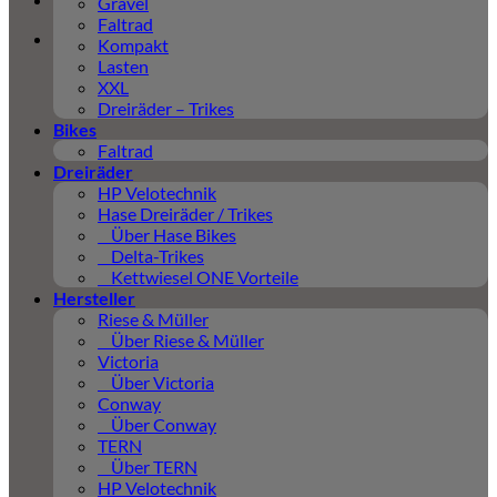
Gravel
Faltrad
Kompakt
Lasten
XXL
Dreiräder – Trikes
Bikes
Faltrad
Dreiräder
HP Velotechnik
Hase Dreiräder / Trikes
Über Hase Bikes
Delta-Trikes
Kettwiesel ONE Vorteile
Hersteller
Riese & Müller
Über Riese & Müller
Victoria
Über Victoria
Conway
Über Conway
TERN
Über TERN
HP Velotechnik