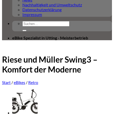
Nachhaltigkeit und Umweltschutz
Datenschutzerklärung
Impressum
Suchen
nach:
eBike Spezialist in Utting - Meisterbetrieb
Riese und Müller Swing3 –
Komfort der Moderne
Start
/
eBikes
/
Retro