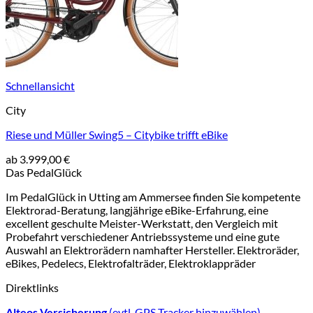
Schnellansicht
City
Riese und Müller Swing5 – Citybike trifft eBike
ab
3.999,00
€
Das PedalGlück
Im PedalGlück in Utting am Ammersee finden Sie kompetente
Elektrorad-Beratung, langjährige eBike-Erfahrung, eine
excellent geschulte Meister-Werkstatt, den Vergleich mit
Probefahrt verschiedener Antriebssysteme und eine gute
Auswahl an Elektrorädern namhafter Hersteller. Elektroräder,
eBikes, Pedelecs, Elektrofalträder, Elektroklappräder
Direktlinks
Alteos Versicherung
(evtl. GPS Tracker hinzuwählen)